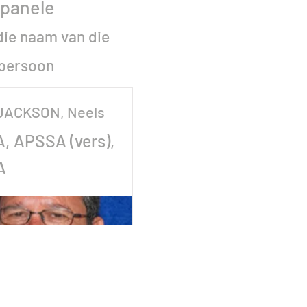
panele
die naam van die
persoon
JACKSON, Neels
, APSSA (vers),
A