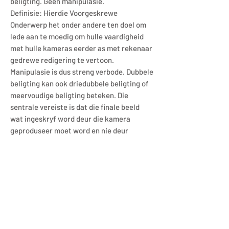
beligting. Geen manipulasie.
Definisie: Hierdie Voorgeskrewe
Onderwerp het onder andere ten doel om
lede aan te moedig om hulle vaardigheid
met hulle kameras eerder as met rekenaar
gedrewe redigering te vertoon.
Manipulasie is dus streng verbode. Dubbele
beligting kan ook driedubbele beligting of
meervoudige beligting beteken. Die
sentrale vereiste is dat die finale beeld
wat ingeskryf word deur die kamera
geproduseer moet word en nie deur
rekenaar manipulasie nie. Die rekenaar
moet natuurlik wel gebruik word om die
formaat van 1920x1080 en die raampie te
skep. Moderne kameras het items
genaamd "Multiple Exposure" op hulle
spyskaarte. Dit is hierdie tegniek wat
gebruik moet word vir hierdie
Voorgeskrewe Onderwerp. Om alle twyfel