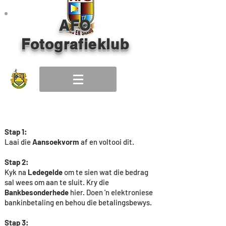
AFO
Fotografieklub
Stap 1:
Laai die
Aansoekvorm
af en voltooi dit.
Stap 2:
Kyk na
Ledegelde
om te sien wat die bedrag
sal wees om aan te sluit. Kry die
Bankbesonderhede
hier. Doen 'n elektroniese
bankinbetaling en behou die betalingsbewys.
Stap 3: