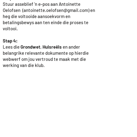
Stuur asseblief 'n e-pos aan Antoinette
Oelofsen (
antoinette.oelofsen@gmail.com
) en
heg die voltooide aansoekvorm en
betalingsbewys aan ten einde die proses te
voltooi.
Stap 4:
Lees die
Grondwet
,
Huisreëls
en ander
belangrike relevante dokumente op hierdie
webwerf om jou vertroud te maak met die
werking van die klub.
Stap 5:
Klik op die
Jaarprogram
om vas te stel
wanneer die volgende klubaand plaasvind.
Stap 6:
Berei jou beelde voor
(sien ook relevante
artikels onder Inligting) en skryf jou beelde in
op die voorgeskrewe wyse. Kom geniet
fotografie saam met ons.