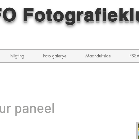
O Fotografiekl
Inligting
Foto galerye
Maanduitslae
PSS
ur paneel