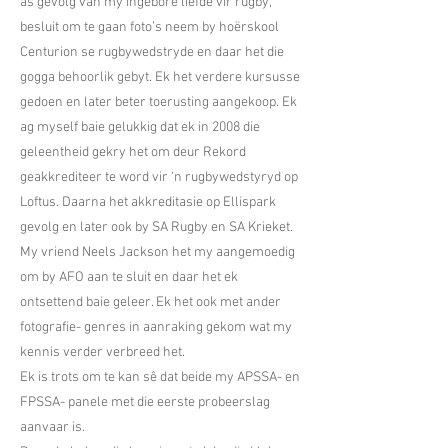
as gevolg van my ingebore liefde vir rugby,
besluit om te gaan foto’s neem by hoërskool
Centurion se rugbywedstryde en daar het die
gogga behoorlik gebyt. Ek het verdere kursusse
gedoen en later beter toerusting aangekoop. Ek
ag myself baie gelukkig dat ek in 2008 die
geleentheid gekry het om deur Rekord
geakkrediteer te word vir ‘n rugbywedstyryd op
Loftus. Daarna het akkreditasie op Ellispark
gevolg en later ook by SA Rugby en SA Krieket.
My vriend Neels Jackson het my aangemoedig
om by AFO aan te sluit en daar het ek
ontsettend baie geleer. Ek het ook met ander
fotografie- genres in aanraking gekom wat my
kennis verder verbreed het.
Ek is trots om te kan sê dat beide my APSSA- en
FPSSA- panele met die eerste probeerslag
aanvaar is.