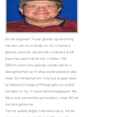
Ek het ongeveer 14 jaar gelede, op aandrang
van een van my vriende, vir my ‘n kamera
gekoop, sommer net om ook ‘n kamera te hê.
Daarmee saam het ek ook ‘n lekker 150-
500mm zoom lens gekoop, sonder dat ek ‘n
idee gehad het van F-stop, sluiterspoed en dies
meer. Ek het besluit om ‘n kursus te gaan doen
by National College of Photography en skielik
het daar vir my ‘n nuwe wêreld oopgegaan. My
fokus was aanvanklik op troufoto’s, maar dit het
nie lank gehou nie.
Toe my oudste dogter hoërskool toe is, het ek,