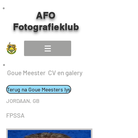
AFO
Fotografieklub
Goue Meester CV en galery
Terug na Goue Meesters lys
JORDAAN, GB
FPSSA