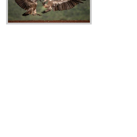
Titel: The fight
Salon: Swartland 2019
Afdeling: Wildlife birds only
Medalje: Wenner: PSSA Silver
Titel: Gevaarlikse van die groot 5
Salon: Saphire Circuit 2020